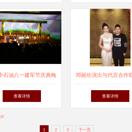
，共筑演出经纪新未来
一”文艺汇演
中石油八一建军节庆典晚
邓丽欣演出与代言合作
会圆满举行
南
查看详情
查看详情
t/
1
2
3
下一页