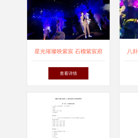
星光璀璨映紫宸 石榴紫宸府
八卦
明星演唱会暨产品发布会圆满
查看详情
落幕