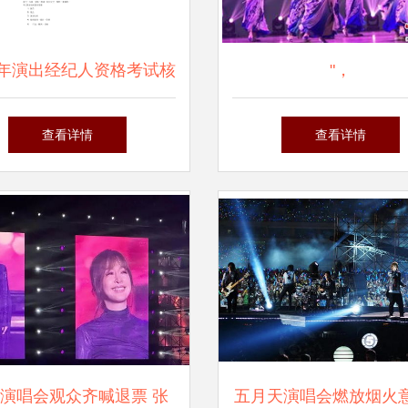
25年演出经纪人资格考试核
"，
心要点总结
查看详情
查看详情
演唱会观众齐喊退票 张
五月天演唱会燃放烟火