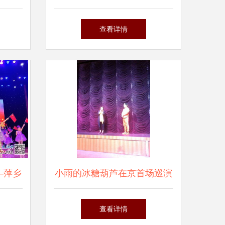
落幕 一场视听盛宴的告别
查看详情
—萍乡
小雨的冰糖葫芦在京首场巡演
“六
温暖启幕，演绎酸甜人生故事
查看详情