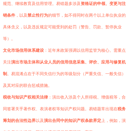
规范、继续教育及信用管理。易错题多涉及
资格证的申领、变更与注
销条件
，以及
禁止性行为
的细节，如不得同时在两个以上单位执业的
具体含义，以及违反规定可能受到的处罚（警告、罚款、暂停执业
等）。
文化市场信用体系建设
：近年来政策强调以信用监管为核心。需重点
关注
演出市场主体和从业人员的信用信息采集、评价、应用与修复机
制
。易混淆点在于不同失信行为的等级划分（严重失信、一般失信）
及其对应的联合惩戒措施。
税收与知识产权相关法律
：演出收入涉及个人所得税、增值税等，合
同签署关乎著作权、表演者权等知识产权问题。易错题常出现在
税务
筹划的合法性边界
以及
演出合同中的知识产权条款界定
上，例如，演