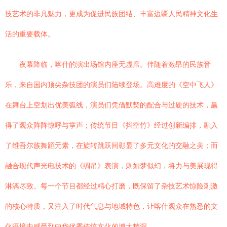
技艺术的非凡魅力，更成为促进民族团结、丰富边疆人民精神文化生
活的重要载体。
夜幕降临，喀什的演出场馆内座无虚席。伴随着激昂的民族音
乐，来自国内顶尖杂技团的演员们陆续登场。高难度的《空中飞人》
在舞台上空划出优美弧线，演员们凭借默契的配合与过硬的技术，赢
得了观众阵阵惊呼与掌声；传统节目《抖空竹》经过创新编排，融入
了维吾尔族舞蹈元素，在旋转跳跃间彰显了多元文化的交融之美；而
融合现代声光电技术的《绸吊》表演，则如梦似幻，将力与美展现得
淋漓尽致。每一个节目都经过精心打磨，既保留了杂技艺术惊险刺激
的核心特质，又注入了时代气息与地域特色，让喀什观众在熟悉的文
化语境中感受到中华优秀传统文化的博大精深。