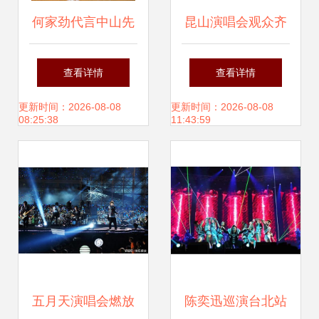
何家劲代言中山先
昆山演唱会观众齐
科电器 演艺与品牌
喊退票 张韶涵就医
查看详情
查看详情
的双赢案例解析
缺席，经纪公司紧
更新时间：2026-08-08
更新时间：2026-08-08
08:25:38
11:43:59
急回应
五月天演唱会燃放
陈奕迅巡演台北站